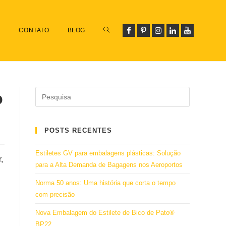
R
CONTATO
BLOG
o
POSTS RECENTES
Estiletes GV para embalagens plásticas: Solução
,
para a Alta Demanda de Bagagens nos Aeroportos
Norma 50 anos: Uma história que corta o tempo
com precisão
Nova Embalagem do Estilete de Bico de Pato®
BP22