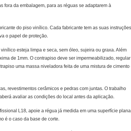
ras fora da embalagem, para as réguas se adaptarem à
icante do piso vinílico. Cada fabricante tem as suas instruçõe
va o papel de proteção.
 vinílico esteja limpa e seca, sem óleo, sujeira ou graxa. Além
máxima de 1mm. O contrapiso deve ser impermeabilizado, regular
ontrapiso uma massa niveladora feita de uma mistura de cimento
ras, revestimentos cerâmicos e pedras com juntas. O trabalho
aberá avaliar as condições do local antes da aplicação.
rofissional L18, apoie a régua já medida em uma superfície plana
o é o caso da base de corte.