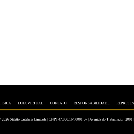
FÍSICA
LOJA VIRTUAL
CONTATO
RESPONSABILIDADE
REPRESE
 2026 Stiletto Cutelaria Limitada | CNPJ 47.800.164/0001-67 | Avenida do Trabalhador, 2001 