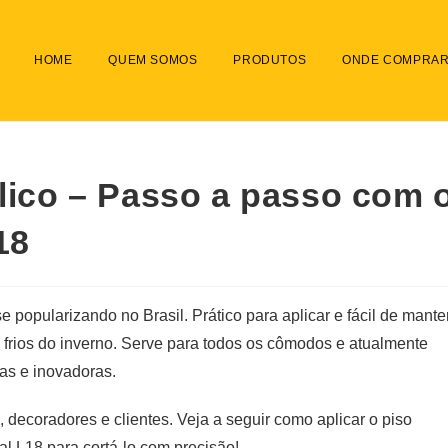
HOME
QUEM SOMOS
PRODUTOS
ONDE COMPRA
ílico – Passo a passo com 
18
opularizando no Brasil. Prático para aplicar e fácil de manter
 frios do inverno. Serve para todos os cômodos e atualmente
as e inovadoras.
, decoradores e clientes. Veja a seguir como aplicar o piso
nal L18 para cortá-lo com precisão!