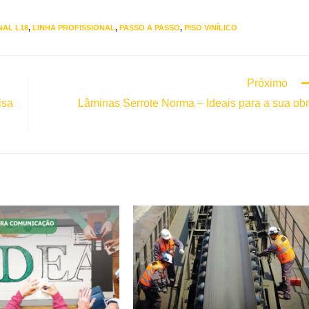
NAL L18
,
LINHA PROFISSIONAL
,
PASSO A PASSO
,
PISO VINÍLICO
Próximo
isa
Lâminas Serrote Norma – Ideais para a sua ob