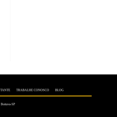
NTANTE
TRABALHE CONOSCO
BLOG
| Boituva-SP