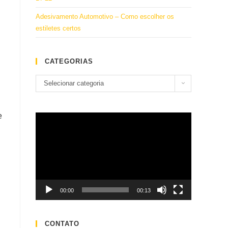
Adesivamento Automotivo – Como escolher os
estiletes certos
CATEGORIAS
Categorias
Selecionar categoria
e
Tocador
de
vídeo
00:00
00:13
CONTATO