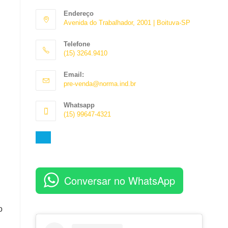
Endereço
Avenida do Trabalhador, 2001 | Boituva-SP
Telefone
(15) 3264.9410
Abre
Email:
em
Abre
pre-venda@norma.ind.br
seu
em
aplicativo
seu
Whatsapp
aplicativo
(15) 99647-4321
Abre
em
seu
aplicativo
Conversar no WhatsApp
o