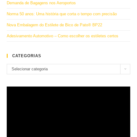
Demanda de Bagagens nos Aeroportos
Norma 50 anos: Uma história que corta o tempo com precisão
Nova Embalagem do Estilete de Bico de Pato® BP22
Adesivamento Automotivo – Como escolher os estiletes certos
CATEGORIAS
Categorias
Selecionar categoria
Tocador
de
vídeo