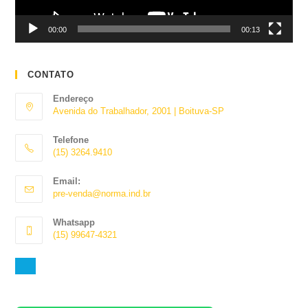
00:00
00:13
CONTATO
Endereço
Avenida do Trabalhador, 2001 | Boituva-SP
Telefone
(15) 3264.9410
Abre
Email:
em
Abre
pre-venda@norma.ind.br
seu
em
aplicativo
seu
Whatsapp
aplicativo
(15) 99647-4321
Abre
em
seu