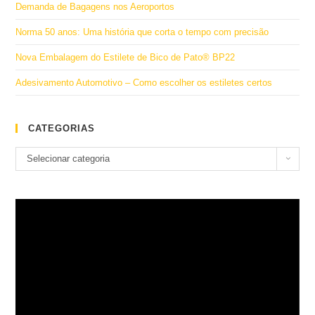
Demanda de Bagagens nos Aeroportos
Norma 50 anos: Uma história que corta o tempo com precisão
Nova Embalagem do Estilete de Bico de Pato® BP22
Adesivamento Automotivo – Como escolher os estiletes certos
CATEGORIAS
Categorias
Selecionar categoria
Tocador
de
vídeo