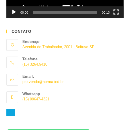
00:00
00:13
CONTATO
Endereço
Avenida do Trabalhador, 2001 | Boituva-SP
Telefone
(15) 3264.9410
Abre
Email:
em
Abre
pre-venda@norma.ind.br
seu
em
aplicativo
seu
Whatsapp
aplicativo
(15) 99647-4321
Abre
em
seu