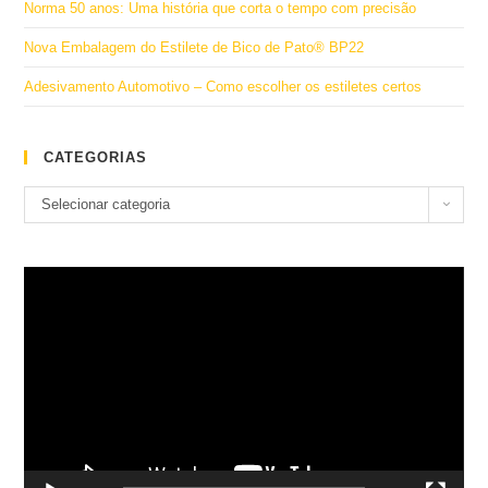
Norma 50 anos: Uma história que corta o tempo com precisão
Nova Embalagem do Estilete de Bico de Pato® BP22
Adesivamento Automotivo – Como escolher os estiletes certos
CATEGORIAS
Categorias
Selecionar categoria
Tocador
de
vídeo