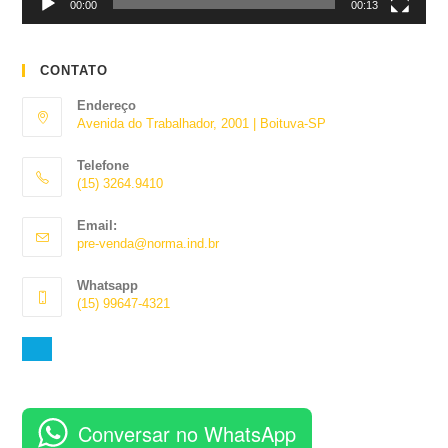
00:00
00:13
CONTATO
Endereço
Avenida do Trabalhador, 2001 | Boituva-SP
Telefone
(15) 3264.9410
Abre
Email:
em
Abre
pre-venda@norma.ind.br
seu
em
aplicativo
seu
Whatsapp
aplicativo
(15) 99647-4321
Abre
em
seu
aplicativo
Conversar no WhatsApp