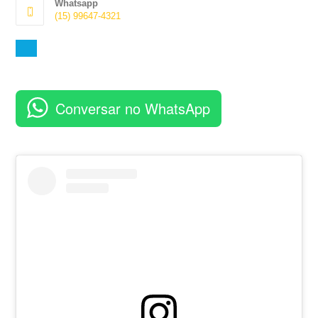
Whatsapp
aplicativo
(15) 99647-4321
Abre
em
seu
aplicativo
Conversar no WhatsApp