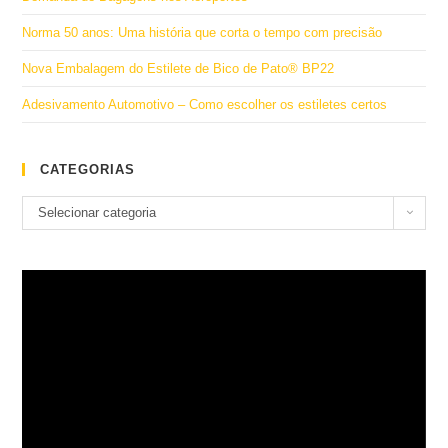
Norma 50 anos: Uma história que corta o tempo com precisão
Nova Embalagem do Estilete de Bico de Pato® BP22
Adesivamento Automotivo – Como escolher os estiletes certos
CATEGORIAS
Categorias
Selecionar categoria
Tocador
de
vídeo