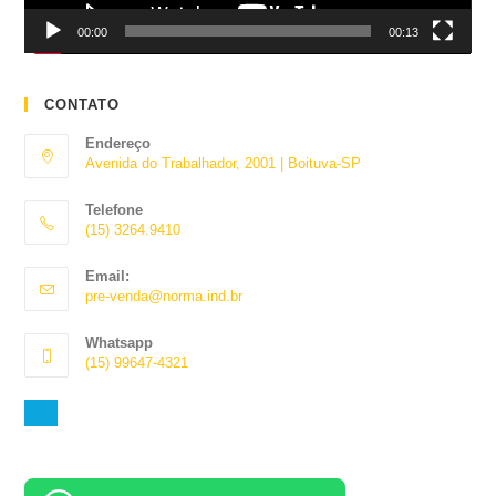
00:00
00:13
CONTATO
Endereço
Avenida do Trabalhador, 2001 | Boituva-SP
Telefone
(15) 3264.9410
Abre
Email:
em
Abre
pre-venda@norma.ind.br
seu
em
aplicativo
seu
Whatsapp
aplicativo
(15) 99647-4321
Abre
em
seu
aplicativo