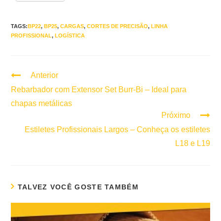
TAGS:
BP22
,
BP25
,
CARGAS
,
CORTES DE PRECISÃO
,
LINHA
PROFISSIONAL
,
LOGÍSTICA
Anterior
Continuar
lendo
Rebarbador com Extensor Set Burr-Bi – Ideal para
chapas metálicas
Próximo
Estiletes Profissionais Largos – Conheça os estiletes
L18 e L19
TALVEZ VOCÊ GOSTE TAMBÉM