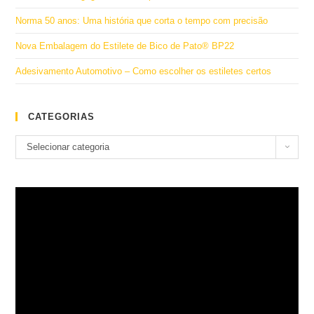
Norma 50 anos: Uma história que corta o tempo com precisão
Nova Embalagem do Estilete de Bico de Pato® BP22
Adesivamento Automotivo – Como escolher os estiletes certos
CATEGORIAS
Categorias
Selecionar categoria
Tocador
de
vídeo