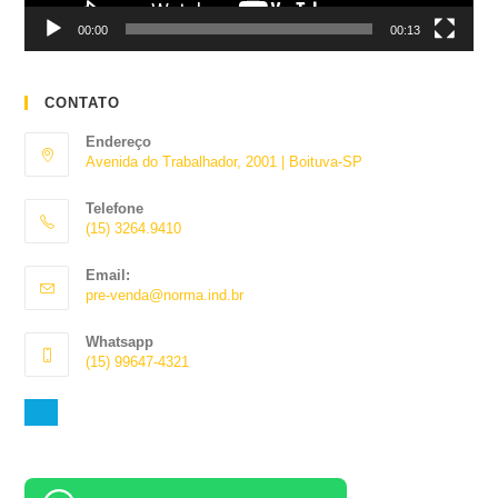
00:00
00:13
CONTATO
Endereço
Avenida do Trabalhador, 2001 | Boituva-SP
Telefone
(15) 3264.9410
Abre
Email:
em
Abre
pre-venda@norma.ind.br
seu
em
aplicativo
seu
Whatsapp
aplicativo
(15) 99647-4321
Abre
em
seu
aplicativo