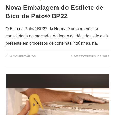
Nova Embalagem do Estilete de
Bico de Pato® BP22
O Bico de Pato® BP22 da Norma é uma referência
consolidada no mercado. Ao longo de décadas, ele está
presente em processos de corte nas indústrias, na
logística e na comunicação visual. Além disso, o modelo
0 COMENTÁRIOS
2 DE FEVEREIRO DE 2026
BP22 continua exatamente o mesmo: robusto, confiável
e seguro. Por esse motivo, o Bico de Pato® BP22 é
amplamente adotado por técnicos em segurança do
trabalho, principalmente em operações de logística,
expedição, recebimento e produção. Ou seja, a
mudança é apenas visual e estratégica. Em outras
palavras, o produto continua o mesmo. Assim, a Norma
evoluiu a forma de apresentá-lo, mas não alterou aquilo