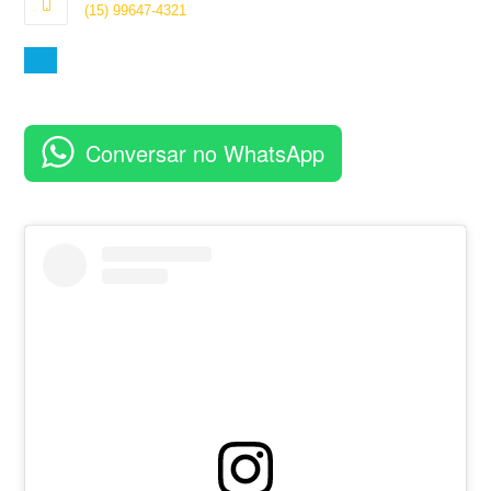
aplicativo
(15) 99647-4321
Abre
em
seu
aplicativo
Conversar no WhatsApp