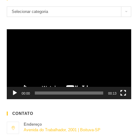
Categorias
Selecionar categoria
Tocador
de
vídeo
00:00
00:13
CONTATO
Endereço
Avenida do Trabalhador, 2001 | Boituva-SP