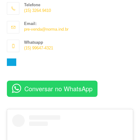
Telefone
(15) 3264.9410
Abre
Email:
em
Abre
pre-venda@norma.ind.br
seu
em
aplicativo
seu
Whatsapp
aplicativo
(15) 99647-4321
Abre
em
seu
aplicativo
Conversar no WhatsApp