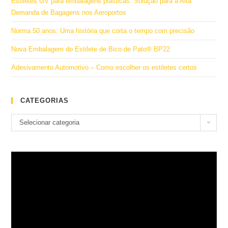
Estiletes GV para embalagens plásticas: Solução para a Alta
Demanda de Bagagens nos Aeroportos
Norma 50 anos: Uma história que corta o tempo com precisão
Nova Embalagem do Estilete de Bico de Pato® BP22
Adesivamento Automotivo – Como escolher os estiletes certos
CATEGORIAS
Categorias
Selecionar categoria
Tocador
de
vídeo