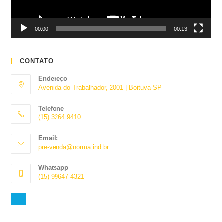
00:00
00:13
CONTATO
Endereço
Avenida do Trabalhador, 2001 | Boituva-SP
Telefone
(15) 3264.9410
Abre
Email:
em
Abre
pre-venda@norma.ind.br
seu
em
aplicativo
seu
Whatsapp
aplicativo
(15) 99647-4321
Abre
em
seu