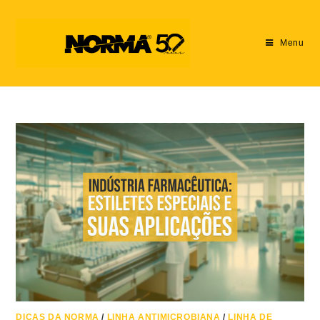
Menu
DICAS DA NORMA
/
LINHA ANTIMICROBIANA
/
LINHA DE