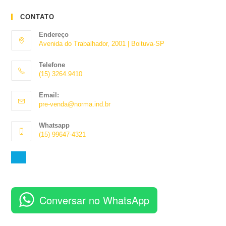
CONTATO
Endereço
Avenida do Trabalhador, 2001 | Boituva-SP
Telefone
(15) 3264.9410
Abre
Email:
em
Abre
pre-venda@norma.ind.br
seu
em
aplicativo
seu
Whatsapp
aplicativo
(15) 99647-4321
Abre
em
seu
aplicativo
Conversar no WhatsApp