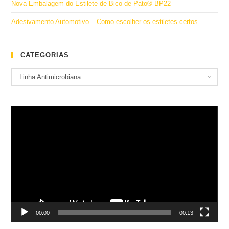
Nova Embalagem do Estilete de Bico de Pato® BP22
Adesivamento Automotivo – Como escolher os estiletes certos
CATEGORIAS
Categorias
Linha Antimicrobiana
Tocador
de
vídeo
00:00
00:13