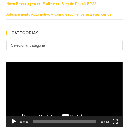
Nova Embalagem do Estilete de Bico de Pato® BP22
Adesivamento Automotivo – Como escolher os estiletes certos
CATEGORIAS
Categorias
Selecionar categoria
Tocador
de
vídeo
00:00
00:13