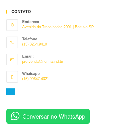
CONTATO
Endereço
Avenida do Trabalhador, 2001 | Boituva-SP
Telefone
(15) 3264.9410
Abre
Email:
em
Abre
pre-venda@norma.ind.br
seu
em
aplicativo
seu
Whatsapp
aplicativo
(15) 99647-4321
Abre
em
seu
aplicativo
Conversar no WhatsApp