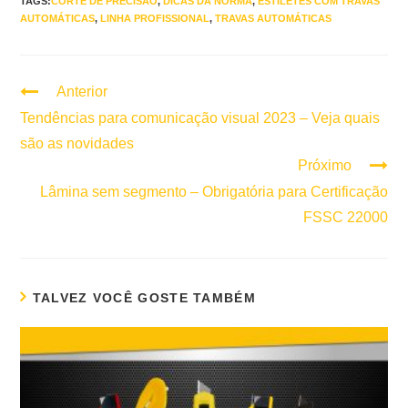
TAGS:
CORTE DE PRECISÃO
,
DICAS DA NORMA
,
ESTILETES COM TRAVAS
AUTOMÁTICAS
,
LINHA PROFISSIONAL
,
TRAVAS AUTOMÁTICAS
Anterior
Continuar
lendo
Tendências para comunicação visual 2023 – Veja quais
são as novidades
Próximo
Lâmina sem segmento – Obrigatória para Certificação
FSSC 22000
TALVEZ VOCÊ GOSTE TAMBÉM