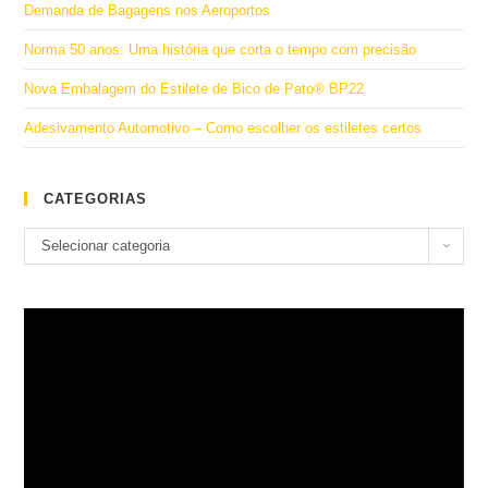
Demanda de Bagagens nos Aeroportos
Norma 50 anos: Uma história que corta o tempo com precisão
Nova Embalagem do Estilete de Bico de Pato® BP22
Adesivamento Automotivo – Como escolher os estiletes certos
CATEGORIAS
Categorias
Selecionar categoria
Tocador
de
vídeo