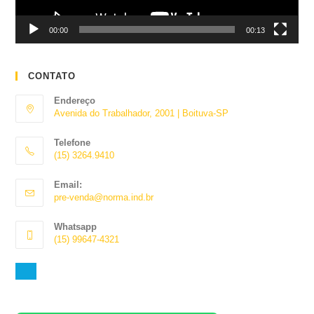
00:00
00:13
CONTATO
Endereço
Avenida do Trabalhador, 2001 | Boituva-SP
Telefone
(15) 3264.9410
Abre
Email:
em
Abre
pre-venda@norma.ind.br
seu
em
aplicativo
seu
Whatsapp
aplicativo
(15) 99647-4321
Abre
em
seu