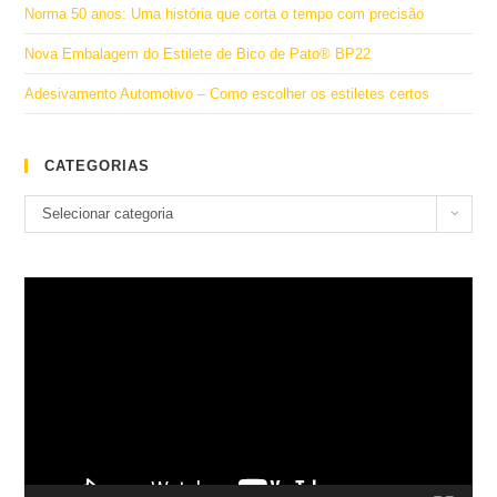
Norma 50 anos: Uma história que corta o tempo com precisão
Nova Embalagem do Estilete de Bico de Pato® BP22
Adesivamento Automotivo – Como escolher os estiletes certos
CATEGORIAS
Categorias
Selecionar categoria
Tocador
de
vídeo