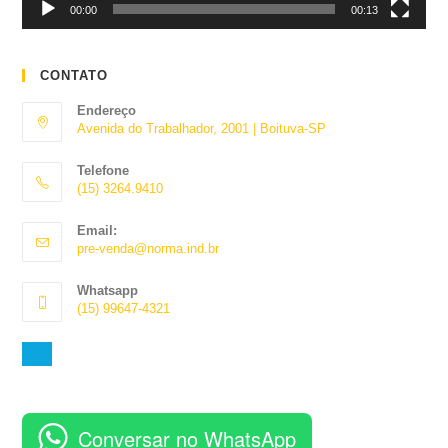
00:00
00:13
CONTATO
Endereço
Avenida do Trabalhador, 2001 | Boituva-SP
Telefone
(15) 3264.9410
Abre
Email:
em
Abre
pre-venda@norma.ind.br
seu
em
aplicativo
seu
Whatsapp
aplicativo
(15) 99647-4321
Abre
em
seu
aplicativo
Conversar no WhatsApp