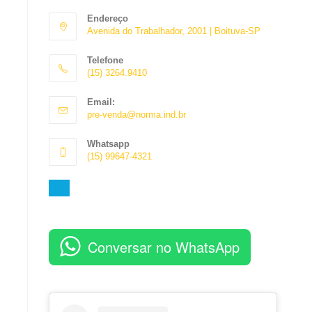
Endereço
Avenida do Trabalhador, 2001 | Boituva-SP
Telefone
(15) 3264.9410
Abre
Email:
em
Abre
pre-venda@norma.ind.br
seu
em
aplicativo
seu
Whatsapp
aplicativo
(15) 99647-4321
Abre
em
seu
aplicativo
Conversar no WhatsApp