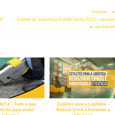
Próximo
a!
Estilete de Segurança Retrátil Norma RZ22 – Ajustáv
ao seu trabal
e AZ12 – Tudo o que
Estiletes para a Logística –
recisa para cortes
Reduzir Erros e Aumentar a