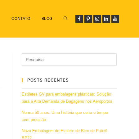
R
CONTATO
BLOG
POSTS RECENTES
Estiletes GV para embalagens plásticas: Solução
para a Alta Demanda de Bagagens nos Aeroportos
Norma 50 anos: Uma história que corta o tempo
com precisão
Nova Embalagem do Estilete de Bico de Pato®
BP22