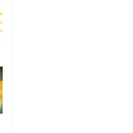
el
ho