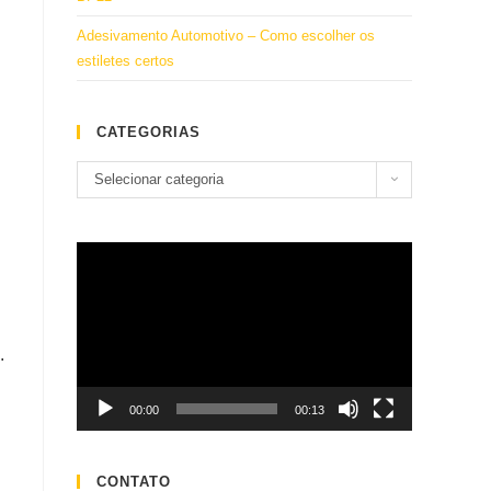
Adesivamento Automotivo – Como escolher os
estiletes certos
CATEGORIAS
Categorias
Selecionar categoria
Tocador
de
vídeo
.
00:00
00:13
CONTATO