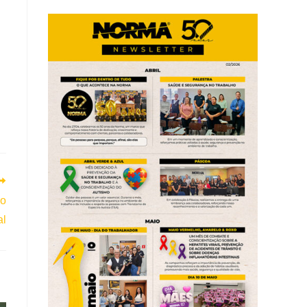
ão
al