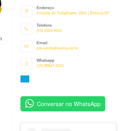
Endereço
Avenida do Trabalhador, 2001 | Boituva-SP
Telefone
(15) 3264.9410
Abre
m
Email:
em
Abre
pre-venda@norma.ind.br
seu
em
aplicativo
seu
Whatsapp
aplicativo
(15) 99647-4321
Abre
em
seu
aplicativo
Conversar no WhatsApp