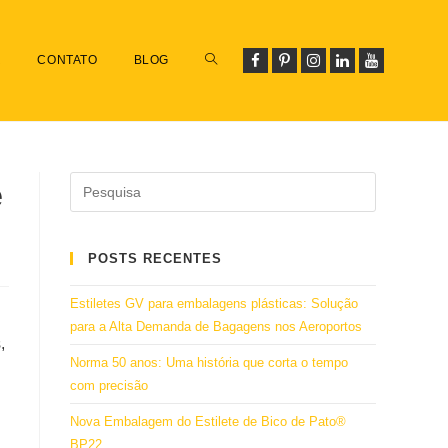
R
CONTATO
BLOG
e
POSTS RECENTES
Estiletes GV para embalagens plásticas: Solução
para a Alta Demanda de Bagagens nos Aeroportos
,
Norma 50 anos: Uma história que corta o tempo
com precisão
Nova Embalagem do Estilete de Bico de Pato®
BP22