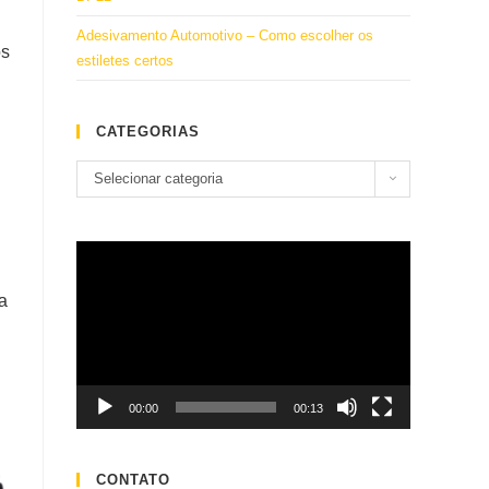
Adesivamento Automotivo – Como escolher os
os
estiletes certos
CATEGORIAS
Categorias
Selecionar categoria
Tocador
de
a
vídeo
00:00
00:13
CONTATO