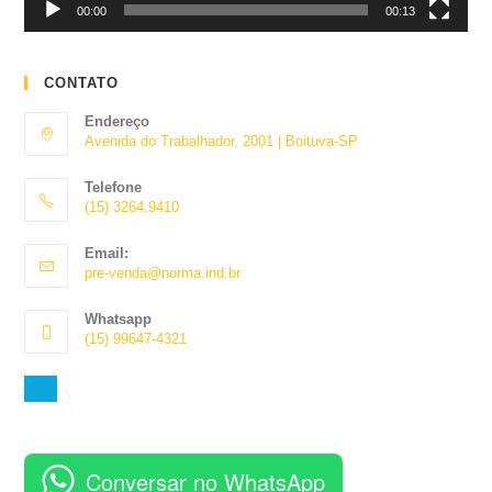
00:00
00:13
CONTATO
Endereço
Avenida do Trabalhador, 2001 | Boituva-SP
Telefone
(15) 3264.9410
Abre
Email:
em
Abre
pre-venda@norma.ind.br
seu
em
aplicativo
seu
Whatsapp
aplicativo
(15) 99647-4321
Abre
em
seu
aplicativo
Conversar no WhatsApp