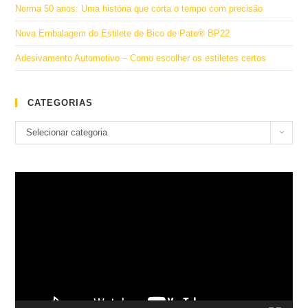
Norma 50 anos: Uma história que corta o tempo com precisão
Nova Embalagem do Estilete de Bico de Pato® BP22
Adesivamento Automotivo – Como escolher os estiletes certos
CATEGORIAS
Categorias
Selecionar categoria
Tocador
de
vídeo