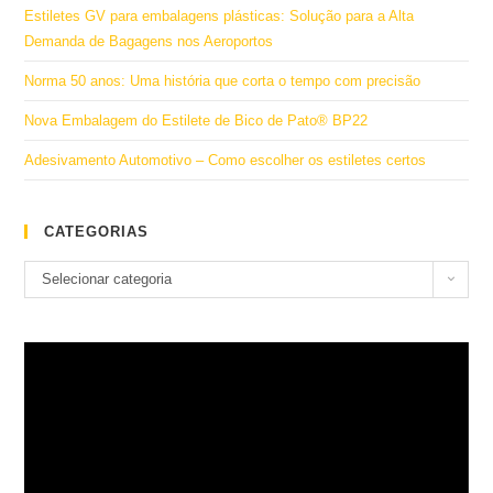
Estiletes GV para embalagens plásticas: Solução para a Alta
Demanda de Bagagens nos Aeroportos
Norma 50 anos: Uma história que corta o tempo com precisão
Nova Embalagem do Estilete de Bico de Pato® BP22
Adesivamento Automotivo – Como escolher os estiletes certos
CATEGORIAS
Categorias
Selecionar categoria
Tocador
de
vídeo