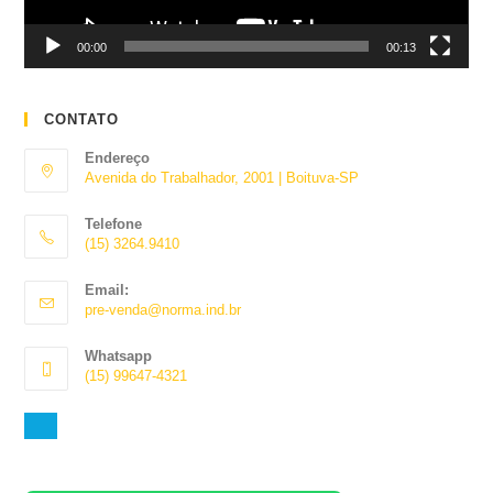
00:00
00:13
CONTATO
Endereço
Avenida do Trabalhador, 2001 | Boituva-SP
Telefone
(15) 3264.9410
Abre
Email:
em
Abre
pre-venda@norma.ind.br
seu
em
aplicativo
seu
Whatsapp
aplicativo
(15) 99647-4321
Abre
em
seu