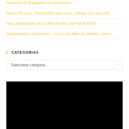
Demanda de Bagagens nos Aeroportos
Norma 50 anos: Uma história que corta o tempo com precisão
Nova Embalagem do Estilete de Bico de Pato® BP22
Adesivamento Automotivo – Como escolher os estiletes certos
CATEGORIAS
Categorias
Selecionar categoria
Tocador
de
vídeo