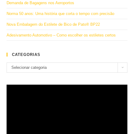
Demanda de Bagagens nos Aeroportos
Norma 50 anos: Uma história que corta o tempo com precisão
Nova Embalagem do Estilete de Bico de Pato® BP22
Adesivamento Automotivo – Como escolher os estiletes certos
CATEGORIAS
Categorias
Selecionar categoria
Tocador
de
vídeo