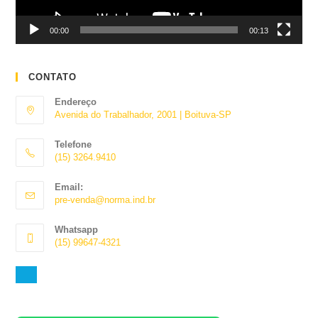
00:00
00:13
CONTATO
Endereço
Avenida do Trabalhador, 2001 | Boituva-SP
Telefone
(15) 3264.9410
Abre
Email:
em
Abre
pre-venda@norma.ind.br
seu
em
aplicativo
seu
Whatsapp
aplicativo
(15) 99647-4321
Abre
em
seu