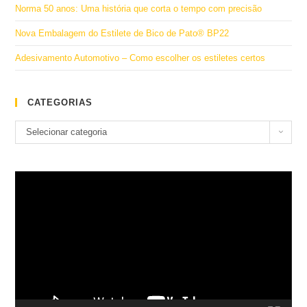
Norma 50 anos: Uma história que corta o tempo com precisão
Nova Embalagem do Estilete de Bico de Pato® BP22
Adesivamento Automotivo – Como escolher os estiletes certos
CATEGORIAS
Categorias
Selecionar categoria
Tocador
de
vídeo