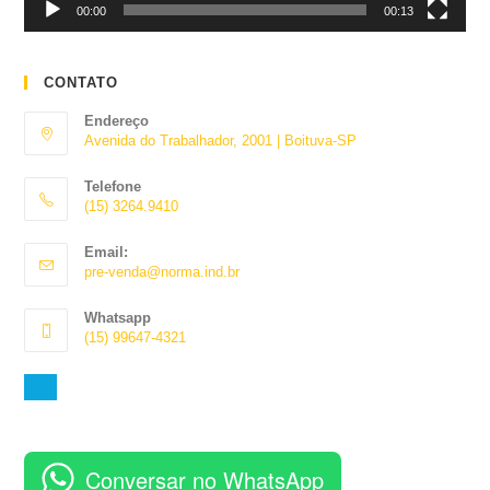
00:00
00:13
CONTATO
Endereço
Avenida do Trabalhador, 2001 | Boituva-SP
Telefone
(15) 3264.9410
Abre
Email:
em
Abre
pre-venda@norma.ind.br
seu
em
aplicativo
seu
Whatsapp
aplicativo
(15) 99647-4321
Abre
em
seu
aplicativo
Conversar no WhatsApp