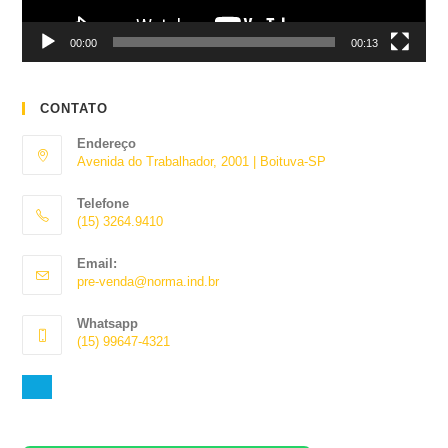
00:00
00:13
CONTATO
Endereço
Avenida do Trabalhador, 2001 | Boituva-SP
Telefone
(15) 3264.9410
Abre
Email:
em
Abre
pre-venda@norma.ind.br
seu
em
aplicativo
seu
Whatsapp
aplicativo
(15) 99647-4321
Abre
em
seu