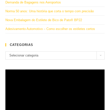
Demanda de Bagagens nos Aeroportos
Norma 50 anos: Uma história que corta o tempo com precisão
Nova Embalagem do Estilete de Bico de Pato® BP22
Adesivamento Automotivo – Como escolher os estiletes certos
CATEGORIAS
Categorias
Selecionar categoria
Tocador
de
vídeo