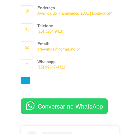
Endereço
Avenida do Trabalhador, 2001 | Boituva-SP
Telefone
(15) 3264.9410
Abre
Email:
em
Abre
pre-venda@norma.ind.br
seu
em
aplicativo
seu
Whatsapp
aplicativo
(15) 99647-4321
Abre
em
seu
aplicativo
Conversar no WhatsApp