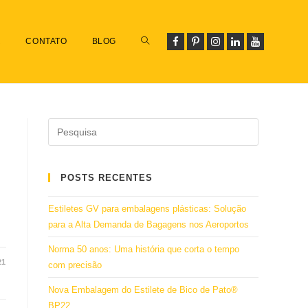
R
CONTATO
BLOG
POSTS RECENTES
Estiletes GV para embalagens plásticas: Solução
para a Alta Demanda de Bagagens nos Aeroportos
Norma 50 anos: Uma história que corta o tempo
21
com precisão
Nova Embalagem do Estilete de Bico de Pato®
BP22