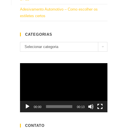
Adesivamento Automotivo – Como escolher os
estiletes certos
CATEGORIAS
Categorias
Selecionar categoria
Tocador
de
vídeo
00:00
00:13
CONTATO