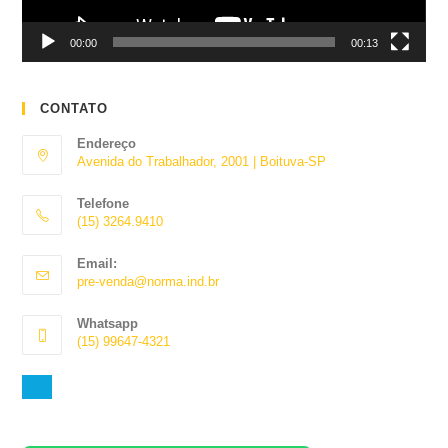
00:00
00:13
CONTATO
Endereço
Avenida do Trabalhador, 2001 | Boituva-SP
Telefone
(15) 3264.9410
Abre
Email:
em
Abre
pre-venda@norma.ind.br
seu
em
aplicativo
seu
Whatsapp
aplicativo
(15) 99647-4321
Abre
em
seu