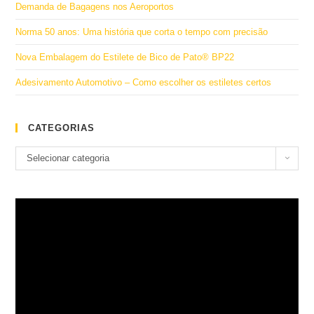
Demanda de Bagagens nos Aeroportos
Norma 50 anos: Uma história que corta o tempo com precisão
Nova Embalagem do Estilete de Bico de Pato® BP22
Adesivamento Automotivo – Como escolher os estiletes certos
CATEGORIAS
Categorias
Selecionar categoria
Tocador
de
vídeo