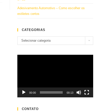
Adesivamento Automotivo – Como escolher os
estiletes certos
CATEGORIAS
Categorias
Selecionar categoria
Tocador
de
vídeo
00:00
00:13
CONTATO