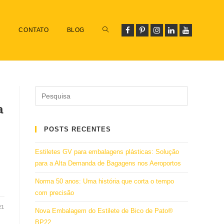
R
CONTATO
BLOG
a
POSTS RECENTES
Estiletes GV para embalagens plásticas: Solução
para a Alta Demanda de Bagagens nos Aeroportos
Norma 50 anos: Uma história que corta o tempo
com precisão
21
Nova Embalagem do Estilete de Bico de Pato®
BP22