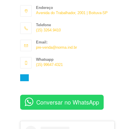
Endereço
Avenida do Trabalhador, 2001 | Boituva-SP
Telefone
(15) 3264.9410
Abre
Email:
em
Abre
pre-venda@norma.ind.br
seu
em
aplicativo
seu
Whatsapp
aplicativo
(15) 99647-4321
Abre
em
seu
aplicativo
Conversar no WhatsApp